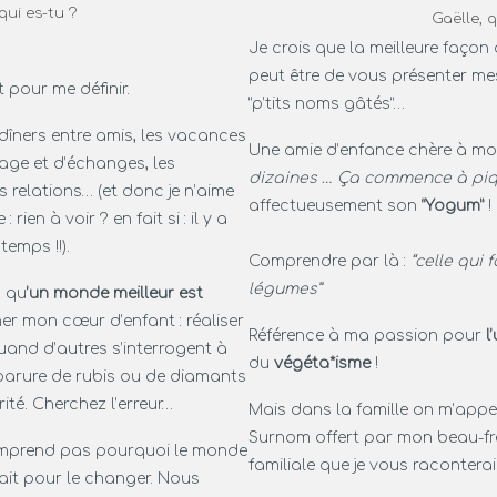
ui es-tu ?
Gaëlle, q
Je crois que la meilleure façon
peut être de vous présenter m
t pour me définir.
“p’tits noms gâtés”…
es dîners entre amis, les vacances
Une amie d’enfance chère à m
age et d’échanges, les
dizaines … Ça commence à piqu
s relations… (et donc je n’aime
affectueusement son
“Yogum”
!
 rien à voir ? en fait si : il y a
emps !!).
Comprendre par là :
“celle qui
légumes”
n qu
’un monde meilleur est
ner mon cœur d’enfant : réaliser
Référence à ma passion pour
l
uand d’autres s’interrogent à
du
végéta*isme
!
a parure de rubis ou de diamants
ité. Cherchez l’erreur…
Mais dans la famille on m’appe
Surnom offert par mon beau-frè
omprend pas pourquoi le monde
familiale que je vous raconterai
 fait pour le changer. Nous