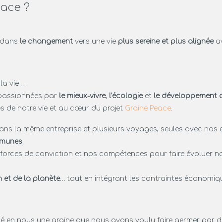
eace ?
 dans
le changement
vers une vie
plus sereine et plus alignée
av
la vie …
passionnées par
le mieux-vivre
,
l’écologie
et
le développement d
s de notre vie et au cœur du projet
Graine Peace
.
ans la même entreprise et plusieurs voyages, seules avec nos
mmunes
.
 forces de conviction et nos compétences pour faire évoluer n
n et de la planète…
tout en intégrant les contraintes économiqu
é en nous une graine que nous avons voulu faire germer par delà