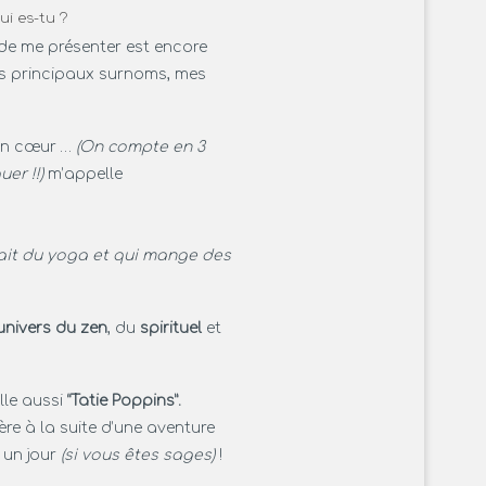
ui es-tu ?
 de me présenter est encore
es principaux surnoms, mes
on cœur …
(On compte en 3
er !!)
m’appelle
 fait du yoga et qui mange des
’univers du zen
, du
spirituel
et
lle aussi
“Tatie Poppins”.
re à la suite d’une aventure
 un jour
(si vous êtes sages)
!