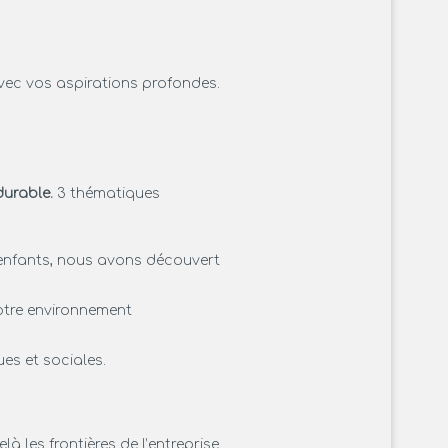
ec vos aspirations profondes.
urable.
3 thématiques
 enfants, nous avons découvert
otre environnement
es et sociales.
 les frontières de l’entreprise