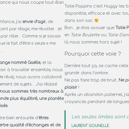
ance qui nous coupe tout élan
Tatie Poppins c’est Huggy les b
disponible, efficace et avec tou
dans son sac
fance, j’ai
envie d’agir
, de
Bon… je dois avouer que
Tatie 
nt par réagir, me révolter… et
en
Tatie Boulette
ou
Tatie Dani
 par râler… Comme si je savais
là nous sommes hors sujet !
ue le fait d’être « seule » me
n…
Pourquoi cette voie ?
ange nommé Gaëlle
, et la
Derrière tout ça, se cache cell
isir à travailler ensemble, nous
grandir dans l’ombre.
e rêve), nous avons collaboré
Ne pas faire trop de bruit.
Ne p
ement de sujets… J’ai réalisé
plaisir
!
nous sommes très nombreux à
Après un abandon paternel, j’ai
onde plus équilibré, une planète
croyances pendant de longues
isés
.
Les seules limites sont 
tre bien entourée d’
êtres
rbe qualité d’échanges et de
LAURENT GOUNELLE