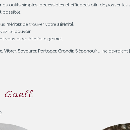
n nos
outils simples
,
accessibles et efficaces
afin de passer les
t
possible.
ous
méritez
de trouver votre
sérénité
.
avez ce
pouvoir
.
 vous aider à le faire
germer
.
re. Vibrer. Savourer. Partager. Grandir. S’épanouir
… ne devraient
?