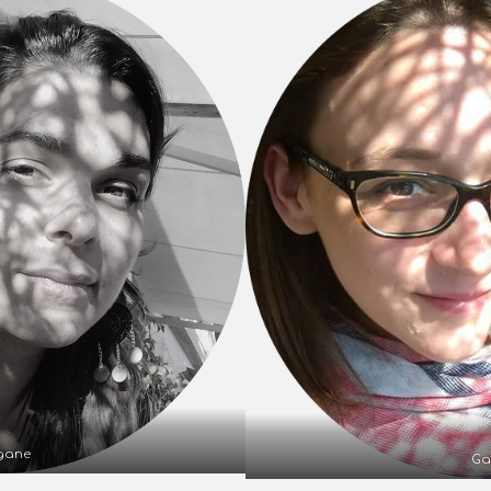
gane
Ga