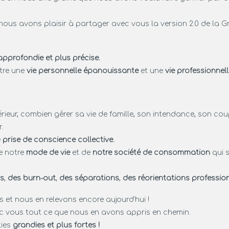
nous avons plaisir à partager avec vous la version 2.0 de la 
approfondie et plus précise.
ntre une
vie personnelle épanouissante
et une
vie professionnel
rieur, combien gérer sa vie de famille, son intendance, son coup
.
e
prise de conscience collective.
e notre
mode de vie
et de
notre société de consommation
qui s
ns
,
des burn-out
,
des séparations
,
des réorientations professio
s et nous en relevons encore aujourd’hui !
 vous tout ce que nous en avons appris en chemin.
ies
grandies et plus fortes !