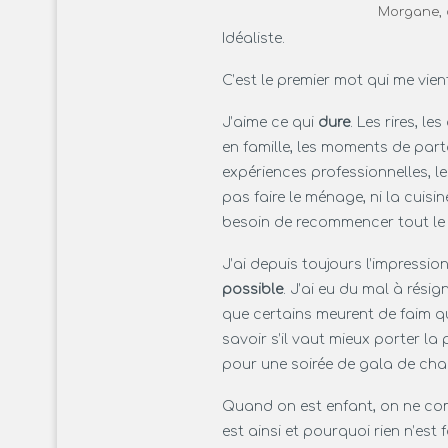
Morgane, q
Idéaliste.
C’est le premier mot qui me vien
J’aime ce qui
dure
. Les rires, l
en famille, les moments de part
expériences professionnelles, le
pas faire le ménage, ni la cuisine :
besoin de recommencer tout le t
J’ai depuis toujours l’impressio
possible
. J’ai eu du mal à résig
que certains meurent de faim q
savoir s’il vaut mieux porter l
pour une soirée de gala de char
Quand on est enfant, on ne c
est ainsi et pourquoi rien n’est