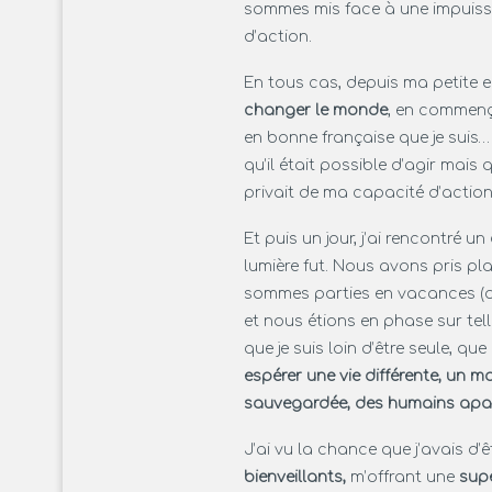
sommes mis face à une impuiss
d’action.
En tous cas, depuis ma petite en
changer le monde
, en commença
en bonne française que je suis…
qu’il était possible d’agir mais q
privait de ma capacité d’actio
Et puis un jour, j’ai rencontré un
lumière fut. Nous avons pris pla
sommes parties en vacances (d
et nous étions en phase sur tell
que je suis loin d’être seule, que
espérer une vie différente, un m
sauvegardée, des humains apa
J’ai vu la chance que j’avais d’ê
bienveillants,
m’offrant une
supe