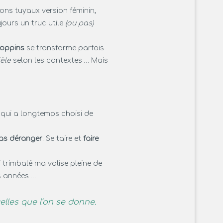
ons tuyaux version féminin,
jours un truc utile
(ou pas)
Poppins
se transforme parfois
èle
selon les contextes … Mais
e qui a longtemps choisi de
as déranger
. Se taire et
faire
 trimbalé ma valise pleine de
 années …
celles que l’on se donne.