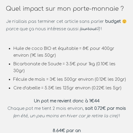
Quel impact sur mon porte-monnaie ?
Je n’allais pas terminer cet article sans parler
budget
parce que ça nous intéresse aussi
(
surtout?
)
!
Huile de coco BIO et équitable = 8€ pour 400gr
environ (1€ les 50gr)
Bicarbonate de Soude = 3.5€ pour 1kg (0.10€ les
30gr)
Fécule de maïs = 3€ les 500gr environ (0.12€ les 20gr)
Cire d’abeille = 5.5€ les 125gr environ (0.22€ les 5gr)
Un pot me revient donc à 1€44
Chaque pot me tient 2 mois environ,
soit 0.72€ par mois
(en été, un peu moins en hiver car je retire la cire)
!
8.64€ par an