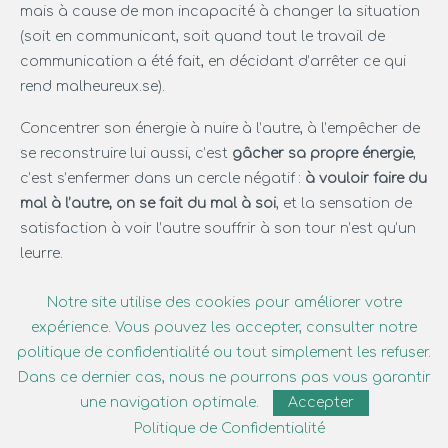
mais à cause de mon incapacité à changer la situation
(soit en communicant, soit quand tout le travail de
communication a été fait, en décidant d’arrêter ce qui
rend malheureux.se).
Concentrer son énergie à nuire à l’autre, à l’empêcher de
se reconstruire lui aussi, c’est
gâcher sa propre énergie
,
c’est s’enfermer dans un cercle négatif :
à vouloir faire du
mal à l’autre, on se fait du mal à soi
, et la sensation de
satisfaction à voir l’autre souffrir à son tour n’est qu’un
leurre.
Notre site utilise des cookies pour améliorer votre
Le pouvoir du pardon
expérience. Vous pouvez les accepter, consulter notre
politique de confidentialité ou tout simplement les refuser.
Dans ce dernier cas, nous ne pourrons pas vous garantir
L’un des remèdes aux émotions négatives, selon moi ? le
une navigation optimale.
Accepter
PARDON
.
Politique de Confidentialité
Hyper facile à écrire. A dire, c’est une autre histoire.