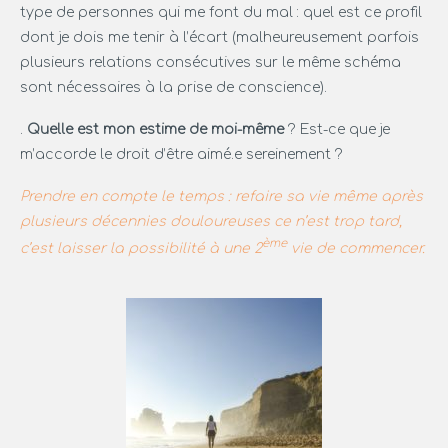
type de personnes qui me font du mal : quel est ce profil
dont je dois me tenir à l’écart (malheureusement parfois
plusieurs relations consécutives sur le même schéma
sont nécessaires à la prise de conscience).
.
Quelle est mon estime de moi-même
? Est-ce que je
m’accorde le droit d’être aimé.e sereinement ?
Prendre en compte le temps : refaire sa vie même après
plusieurs décennies douloureuses ce n’est trop tard,
ème
c’est laisser la possibilité à une 2
vie de commencer.