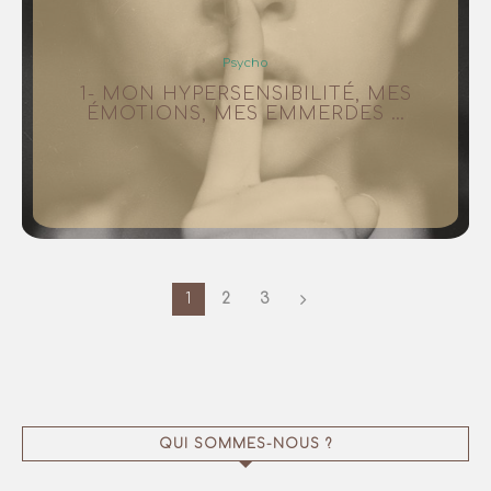
Psycho
1- MON HYPERSENSIBILITÉ, MES
ÉMOTIONS, MES EMMERDES …
1
2
3
QUI SOMMES-NOUS ?