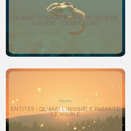
J'ai lu pour vous
LA PART D’OMBRE DU CHERCHEUR DE
LUMIÈRE – DEBBIE FORD
Psycho
ENTITÉS : QUAND L’INVISIBLE PARASITE
LE VISIBLE