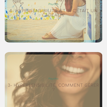
Psycho
4- HYPERSENSIBILITÉ, ET SI C’ÉTAIT UN
CADEAU ?
Psycho
3- HYPERSENSIBILITÉ, COMMENT GÉRER
?